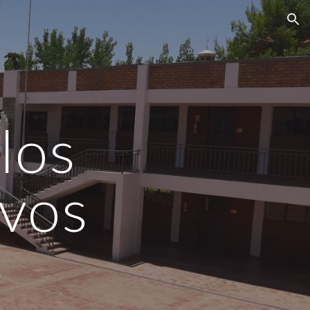
ion
los
ivos