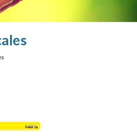
cales
es