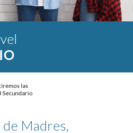
Novedades nivel 
IO
iremos las 
el Secundario
de Madres,  